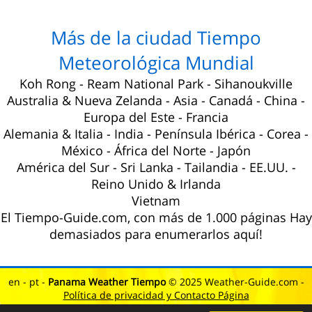
Más de la ciudad Tiempo
Meteorológica Mundial
Koh Rong
-
Ream National Park
-
Sihanoukville
Australia
&
Nueva Zelanda
-
Asia
-
Canadá
-
China
-
Europa del Este
-
Francia
Alemania & Italia
-
India
-
Península Ibérica
-
Corea
-
México
-
África del Norte
-
Japón
América del Sur
-
Sri Lanka
-
Tailandia
-
EE.UU.
-
Reino Unido
& Irlanda
Vietnam
El Tiempo-Guide.com, con más de 1.000 páginas Hay
demasiados para enumerarlos aquí!
en
-
pt
-
Panama Weather Tiempo
© 2025 Weather-Guide.com -
Política de privacidad y Contacto Página